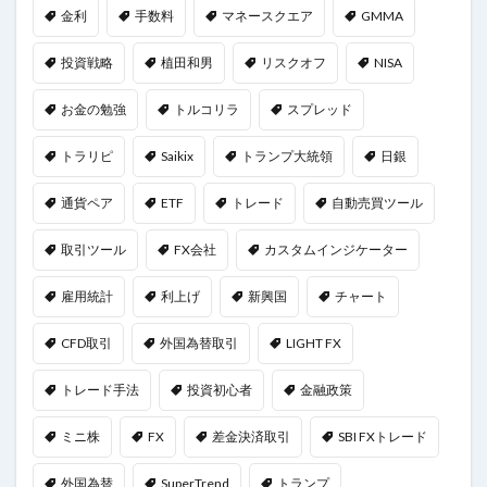
金利
手数料
マネースクエア
GMMA
投資戦略
植田和男
リスクオフ
NISA
お金の勉強
トルコリラ
スプレッド
トラリピ
Saikix
トランプ大統領
日銀
通貨ペア
ETF
トレード
自動売買ツール
取引ツール
FX会社
カスタムインジケーター
雇用統計
利上げ
新興国
チャート
CFD取引
外国為替取引
LIGHT FX
トレード手法
投資初心者
金融政策
ミニ株
FX
差金決済取引
SBI FXトレード
外国為替
SuperTrend
トランプ