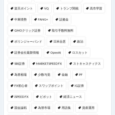
楽天ポイント
VQ
トランプ関税
高市早苗
中東情勢
FANG+
証拠金
GMOクリック証券
取引手数料無料
ボリンジャーバンド
日米合意
政治
証券会社最新情報
OpenAI
ロスカット
SBI証券
MARKETSPEED FX
ストキャスティクス
為替相場
少数与党
金融
PF
FX初心者
スワップポイント
IG証券
iSPEED FX
ピボット
経済ニュース
国会論戦
為替市場
用語集
資産運用