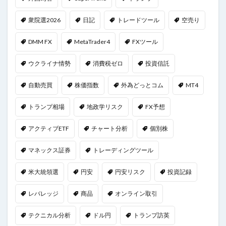
衆院選2026
日記
トレードツール
空売り
DMM FX
MetaTrader4
FXツール
ウクライナ情勢
消費税ゼロ
投資信託
自動売買
株価指数
外為どっとコム
MT4
トランプ相場
地政学リスク
FX予想
アクティブETF
チャート分析
個別株
マネックス証券
トレーディングツール
米大統領選
円安
円安リスク
投資記録
レバレッジ
商品
オンライン取引
テクニカル分析
ドル円
トランプ訪英