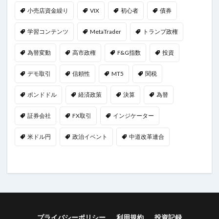
小売店資金繰り
VIX
初心者
債券
学習コンテンツ
MetaTrader
トランプ政権
為替変動
高市政権
F&G指数
投資
デモ取引
信頼性
MT5
関税
ポンドドル
経済政策
決算
為替
証券会社
FX取引
インジケーター
米ドル円
政治イベント
中道改革連合
プライバシーポリシー
利用規約
投資記録