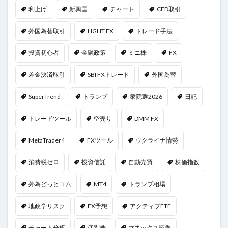
利上げ
新興国
チャート
CFD取引
外国為替取引
LIGHT FX
トレード手法
投資初心者
金融政策
ミニ株
FX
差金決済取引
SBI FXトレード
外国為替
SuperTrend
トランプ
衆院選2026
日記
トレードツール
空売り
DMM FX
MetaTrader4
FXツール
ウクライナ情勢
消費税ゼロ
投資信託
自動売買
株価指数
外為どっとコム
MT4
トランプ相場
地政学リスク
FX予想
アクティブETF
チャート分析
個別株
マネックス証券