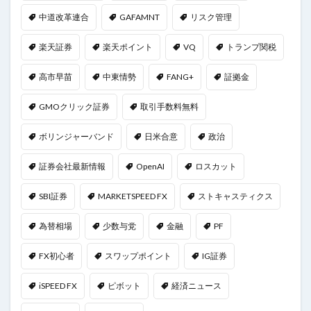
中道改革連合
GAFAMNT
リスク管理
楽天証券
楽天ポイント
VQ
トランプ関税
高市早苗
中東情勢
FANG+
証拠金
GMOクリック証券
取引手数料無料
ボリンジャーバンド
日米合意
政治
証券会社最新情報
OpenAI
ロスカット
SBI証券
MARKETSPEED FX
ストキャスティクス
為替相場
少数与党
金融
PF
FX初心者
スワップポイント
IG証券
iSPEED FX
ピボット
経済ニュース