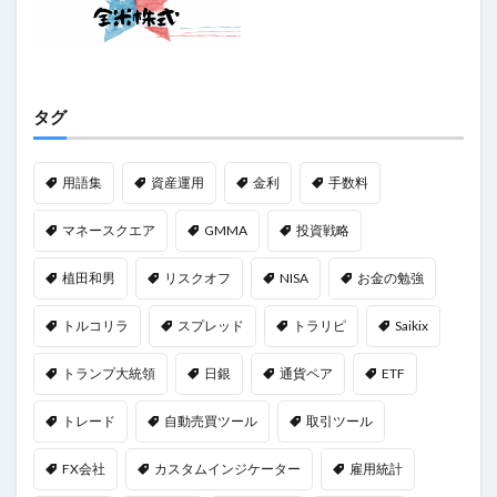
タグ
用語集
資産運用
金利
手数料
マネースクエア
GMMA
投資戦略
植田和男
リスクオフ
NISA
お金の勉強
トルコリラ
スプレッド
トラリピ
Saikix
トランプ大統領
日銀
通貨ペア
ETF
トレード
自動売買ツール
取引ツール
FX会社
カスタムインジケーター
雇用統計