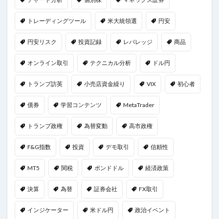
トレーディングツール
米大統領選
円安
円安リスク
投資記録
レバレッジ
商品
オンライン取引
テクニカル分析
ドル円
トランプ訪英
小売店資金繰り
VIX
初心者
債券
学習コンテンツ
MetaTrader
トランプ政権
為替変動
高市政権
F&G指数
投資
デモ取引
信頼性
MT5
関税
ポンドドル
経済政策
決算
為替
証券会社
FX取引
インジケーター
米ドル円
政治イベント