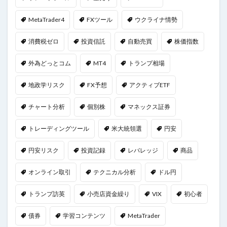
MetaTrader4
FXツール
ウクライナ情勢
消費税ゼロ
投資信託
自動売買
株価指数
外為どっとコム
MT4
トランプ相場
地政学リスク
FX予想
アクティブETF
チャート分析
個別株
マネックス証券
トレーディングツール
米大統領選
円安
円安リスク
投資記録
レバレッジ
商品
オンライン取引
テクニカル分析
ドル円
トランプ訪英
小売店資金繰り
VIX
初心者
債券
学習コンテンツ
MetaTrader