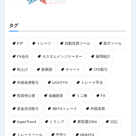
タグ
ETF
トレード
自動売買ツール
取引ツール
FX会社
カスタムインジケーター
雇用統計
利上げ
新興国
チャート
CFD取引
外国為替取引
LIGHT FX
トレード手法
投資初心者
金融政策
ミニ株
FX
差金決済取引
SBI FXトレード
外国為替
SuperTrend
トランプ
衆院選2026
日記
トレードツール
空売り
DMM FX