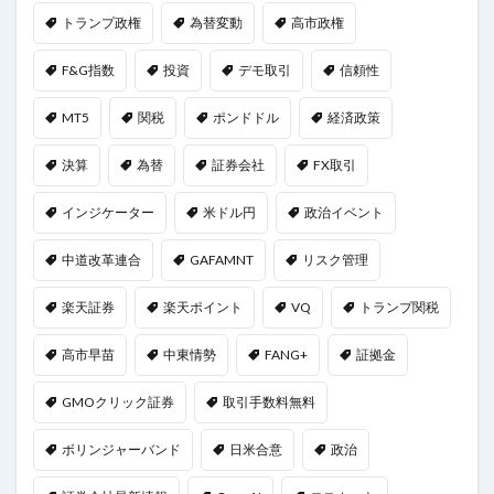
トランプ政権
為替変動
高市政権
F&G指数
投資
デモ取引
信頼性
MT5
関税
ポンドドル
経済政策
決算
為替
証券会社
FX取引
インジケーター
米ドル円
政治イベント
中道改革連合
GAFAMNT
リスク管理
楽天証券
楽天ポイント
VQ
トランプ関税
高市早苗
中東情勢
FANG+
証拠金
GMOクリック証券
取引手数料無料
ボリンジャーバンド
日米合意
政治