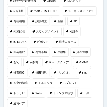
証券会社最新情報
OpenAI
ロスカット
SBI証券
MARKETSPEED FX
ストキャスティクス
為替相場
少数与党
金融
PF
FX初心者
スワップポイント
IG証券
iSPEED FX
ピボット
経済ニュース
国会論戦
為替市場
用語集
資産運用
金利
手数料
マネースクエア
GMMA
投資戦略
植田和男
リスクオフ
NISA
お金の勉強
トルコリラ
スプレッド
トラリピ
Saikix
トランプ大統領
日銀
通貨ペア