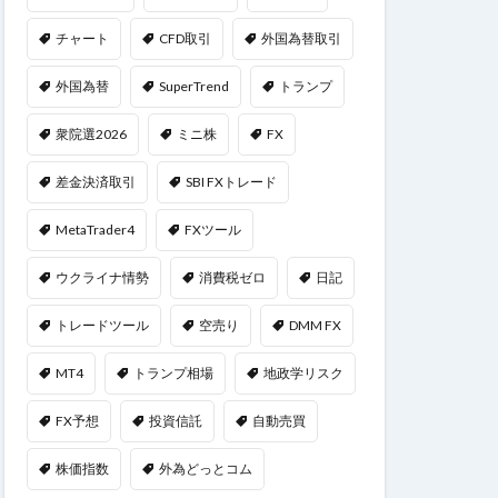
チャート
CFD取引
外国為替取引
外国為替
SuperTrend
トランプ
衆院選2026
ミニ株
FX
差金決済取引
SBI FXトレード
MetaTrader4
FXツール
ウクライナ情勢
消費税ゼロ
日記
トレードツール
空売り
DMM FX
MT4
トランプ相場
地政学リスク
FX予想
投資信託
自動売買
株価指数
外為どっとコム