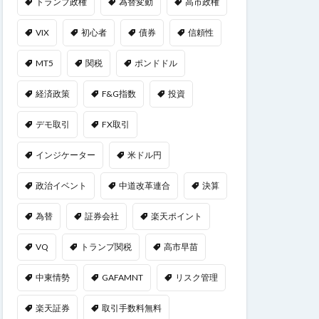
トランプ政権
為替変動
高市政権
VIX
初心者
債券
信頼性
MT5
関税
ポンドドル
経済政策
F&G指数
投資
デモ取引
FX取引
インジケーター
米ドル円
政治イベント
中道改革連合
決算
為替
証券会社
楽天ポイント
VQ
トランプ関税
高市早苗
中東情勢
GAFAMNT
リスク管理
楽天証券
取引手数料無料