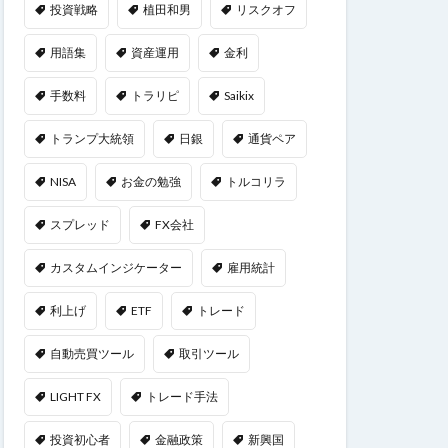
投資戦略
植田和男
リスクオフ
用語集
資産運用
金利
手数料
トラリピ
Saikix
トランプ大統領
日銀
通貨ペア
NISA
お金の勉強
トルコリラ
スプレッド
FX会社
カスタムインジケーター
雇用統計
利上げ
ETF
トレード
自動売買ツール
取引ツール
LIGHT FX
トレード手法
投資初心者
金融政策
新興国