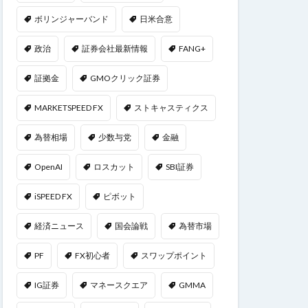
ボリンジャーバンド
日米合意
政治
証券会社最新情報
FANG+
証拠金
GMOクリック証券
MARKETSPEED FX
ストキャスティクス
為替相場
少数与党
金融
OpenAI
ロスカット
SBI証券
iSPEED FX
ピボット
経済ニュース
国会論戦
為替市場
PF
FX初心者
スワップポイント
IG証券
マネースクエア
GMMA