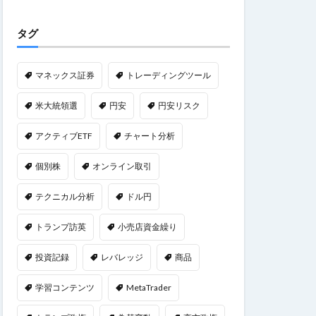
タグ
マネックス証券
トレーディングツール
米大統領選
円安
円安リスク
アクティブETF
チャート分析
個別株
オンライン取引
テクニカル分析
ドル円
トランプ訪英
小売店資金繰り
投資記録
レバレッジ
商品
学習コンテンツ
MetaTrader