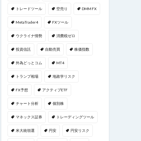
トレードツール
空売り
DMM FX
MetaTrader4
FXツール
ウクライナ情勢
消費税ゼロ
投資信託
自動売買
株価指数
外為どっとコム
MT4
トランプ相場
地政学リスク
FX予想
アクティブETF
チャート分析
個別株
マネックス証券
トレーディングツール
米大統領選
円安
円安リスク