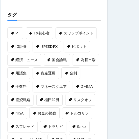
タグ
PF
FX初心者
スワップポイント
IG証券
iSPEED FX
ピボット
経済ニュース
国会論戦
為替市場
用語集
資産運用
金利
手数料
マネースクエア
GMMA
投資戦略
植田和男
リスクオフ
NISA
お金の勉強
トルコリラ
スプレッド
トラリピ
Saikix