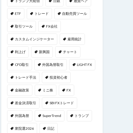
トランプ大統領
日銀
通貨ペア
ETF
トレード
自動売買ツール
取引ツール
FX会社
カスタムインジケーター
雇用統計
利上げ
新興国
チャート
CFD取引
外国為替取引
LIGHT FX
トレード手法
投資初心者
金融政策
ミニ株
FX
差金決済取引
SBI FXトレード
外国為替
SuperTrend
トランプ
衆院選2026
日記