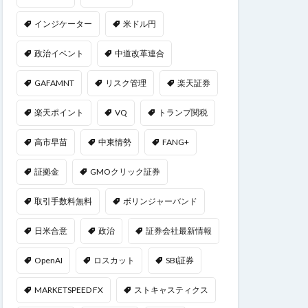
インジケーター
米ドル円
政治イベント
中道改革連合
GAFAMNT
リスク管理
楽天証券
楽天ポイント
VQ
トランプ関税
高市早苗
中東情勢
FANG+
証拠金
GMOクリック証券
取引手数料無料
ボリンジャーバンド
日米合意
政治
証券会社最新情報
OpenAI
ロスカット
SBI証券
MARKETSPEED FX
ストキャスティクス