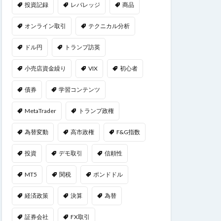
投資記録
レバレッジ
商品
オンライン取引
テクニカル分析
ドル円
トランプ訪英
小売店資金繰り
VIX
初心者
債券
学習コンテンツ
MetaTrader
トランプ政権
為替変動
高市政権
F&G指数
投資
デモ取引
信頼性
MT5
関税
ポンドドル
経済政策
決算
為替
証券会社
FX取引