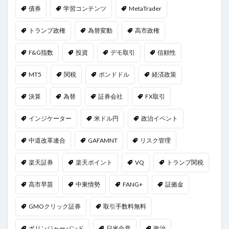
債券
学習コンテンツ
MetaTrader
トランプ政権
為替変動
高市政権
F&G指数
投資
デモ取引
信頼性
MT5
関税
ポンドドル
経済政策
決算
為替
証券会社
FX取引
インジケーター
米ドル円
政治イベント
中道改革連合
GAFAMNT
リスク管理
楽天証券
楽天ポイント
VQ
トランプ関税
高市早苗
中東情勢
FANG+
証拠金
GMOクリック証券
取引手数料無料
ボリンジャーバンド
日米合意
政治