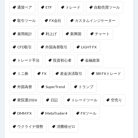
通貨ペア
ETF
トレード
自動売買ツール
取引ツール
FX会社
カスタムインジケーター
雇用統計
利上げ
新興国
チャート
CFD取引
外国為替取引
LIGHT FX
トレード手法
投資初心者
金融政策
ミニ株
FX
差金決済取引
SBI FXトレード
外国為替
SuperTrend
トランプ
衆院選2026
日記
トレードツール
空売り
DMM FX
MetaTrader4
FXツール
ウクライナ情勢
消費税ゼロ