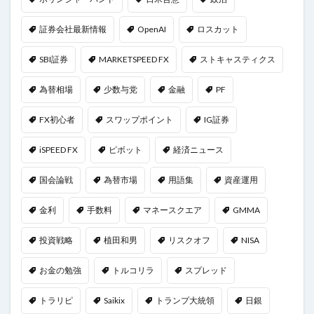
証券会社最新情報
OpenAI
ロスカット
SBI証券
MARKETSPEED FX
ストキャスティクス
為替相場
少数与党
金融
PF
FX初心者
スワップポイント
IG証券
iSPEED FX
ピボット
経済ニュース
国会論戦
為替市場
用語集
資産運用
金利
手数料
マネースクエア
GMMA
投資戦略
植田和男
リスクオフ
NISA
お金の勉強
トルコリラ
スプレッド
トラリピ
Saikix
トランプ大統領
日銀