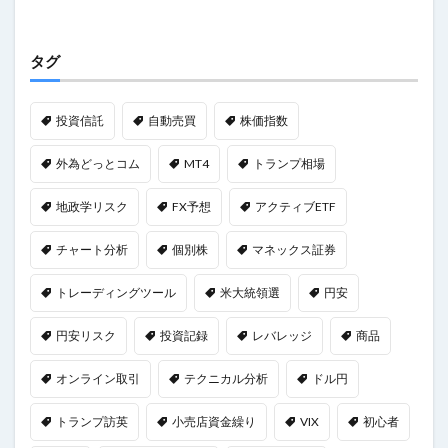
タグ
投資信託
自動売買
株価指数
外為どっとコム
MT4
トランプ相場
地政学リスク
FX予想
アクティブETF
チャート分析
個別株
マネックス証券
トレーディングツール
米大統領選
円安
円安リスク
投資記録
レバレッジ
商品
オンライン取引
テクニカル分析
ドル円
トランプ訪英
小売店資金繰り
VIX
初心者