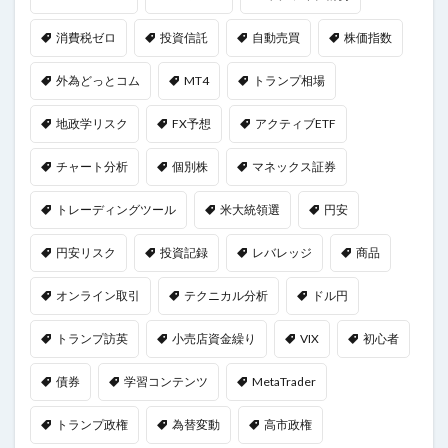
消費税ゼロ
投資信託
自動売買
株価指数
外為どっとコム
MT4
トランプ相場
地政学リスク
FX予想
アクティブETF
チャート分析
個別株
マネックス証券
トレーディングツール
米大統領選
円安
円安リスク
投資記録
レバレッジ
商品
オンライン取引
テクニカル分析
ドル円
トランプ訪英
小売店資金繰り
VIX
初心者
債券
学習コンテンツ
MetaTrader
トランプ政権
為替変動
高市政権