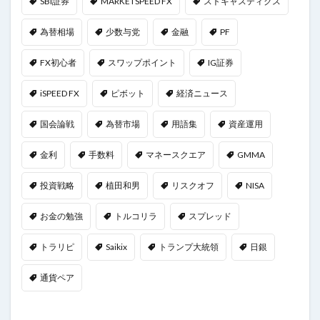
SBI証券
MARKETSPEED FX
ストキャスティクス
為替相場
少数与党
金融
PF
FX初心者
スワップポイント
IG証券
iSPEED FX
ピボット
経済ニュース
国会論戦
為替市場
用語集
資産運用
金利
手数料
マネースクエア
GMMA
投資戦略
植田和男
リスクオフ
NISA
お金の勉強
トルコリラ
スプレッド
トラリピ
Saikix
トランプ大統領
日銀
通貨ペア