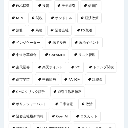
F&G指数
投資
デモ取引
信頼性
MT5
関税
ポンドドル
経済政策
決算
為替
証券会社
FX取引
インジケーター
米ドル円
政治イベント
中道改革連合
GAFAMNT
リスク管理
楽天証券
楽天ポイント
VQ
トランプ関税
高市早苗
中東情勢
FANG+
証拠金
GMOクリック証券
取引手数料無料
ボリンジャーバンド
日米合意
政治
証券会社最新情報
OpenAI
ロスカット