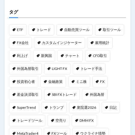
タグ
ETF
トレード
自動売買ツール
取引ツール
FX会社
カスタムインジケーター
雇用統計
利上げ
新興国
チャート
CFD取引
外国為替取引
LIGHT FX
トレード手法
投資初心者
金融政策
ミニ株
FX
差金決済取引
SBI FXトレード
外国為替
SuperTrend
トランプ
衆院選2026
日記
トレードツール
空売り
DMM FX
MetaTrader4
FXツール
ウクライナ情勢