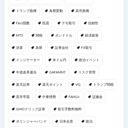
トランプ政権
為替変動
高市政権
F&G指数
投資
デモ取引
信頼性
MT5
関税
ポンドドル
経済政策
決算
為替
証券会社
FX取引
インジケーター
米ドル円
政治イベント
中道改革連合
GAFAMNT
リスク管理
楽天証券
楽天ポイント
VQ
トランプ関税
高市早苗
中東情勢
FANG+
証拠金
GMOクリック証券
取引手数料無料
ボリンジャーバンド
日米合意
政治