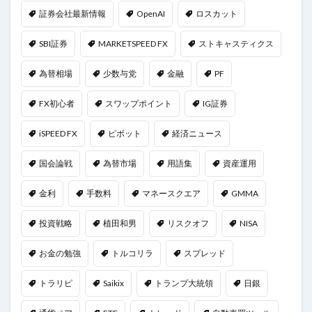
証券会社最新情報
OpenAI
ロスカット
SBI証券
MARKETSPEED FX
ストキャスティクス
為替相場
少数与党
金融
PF
FX初心者
スワップポイント
IG証券
iSPEED FX
ピボット
経済ニュース
国会論戦
為替市場
用語集
資産運用
金利
手数料
マネースクエア
GMMA
投資戦略
植田和男
リスクオフ
NISA
お金の勉強
トルコリラ
スプレッド
トラリピ
Saikix
トランプ大統領
日銀