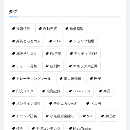
タグ
投資信託
自動売買
株価指数
外為どっとコム
MT4
トランプ相場
地政学リスク
FX予想
アクティブETF
チャート分析
個別株
マネックス証券
トレーディングツール
米大統領選
円安
円安リスク
投資記録
レバレッジ
商品
オンライン取引
テクニカル分析
ドル円
トランプ訪英
小売店資金繰り
VIX
初心者
債券
学習コンテンツ
MetaTrader