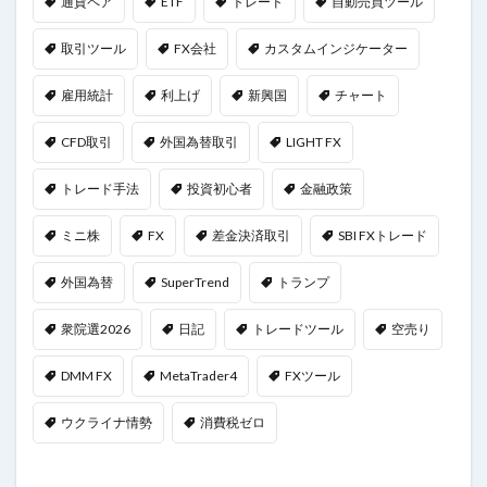
通貨ペア
ETF
トレード
自動売買ツール
取引ツール
FX会社
カスタムインジケーター
雇用統計
利上げ
新興国
チャート
CFD取引
外国為替取引
LIGHT FX
トレード手法
投資初心者
金融政策
ミニ株
FX
差金決済取引
SBI FXトレード
外国為替
SuperTrend
トランプ
衆院選2026
日記
トレードツール
空売り
DMM FX
MetaTrader4
FXツール
ウクライナ情勢
消費税ゼロ