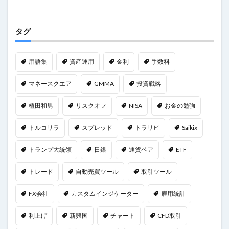
タグ
用語集
資産運用
金利
手数料
マネースクエア
GMMA
投資戦略
植田和男
リスクオフ
NISA
お金の勉強
トルコリラ
スプレッド
トラリピ
Saikix
トランプ大統領
日銀
通貨ペア
ETF
トレード
自動売買ツール
取引ツール
FX会社
カスタムインジケーター
雇用統計
利上げ
新興国
チャート
CFD取引