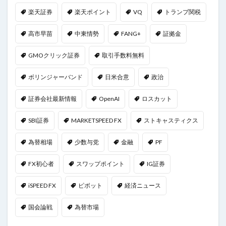
楽天証券
楽天ポイント
VQ
トランプ関税
高市早苗
中東情勢
FANG+
証拠金
GMOクリック証券
取引手数料無料
ボリンジャーバンド
日米合意
政治
証券会社最新情報
OpenAI
ロスカット
SBI証券
MARKETSPEED FX
ストキャスティクス
為替相場
少数与党
金融
PF
FX初心者
スワップポイント
IG証券
iSPEED FX
ピボット
経済ニュース
国会論戦
為替市場