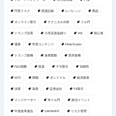
円安リスク
投資記録
レバレッジ
商品
オンライン取引
テクニカル分析
ドル円
トランプ訪英
小売店資金繰り
VIX
初心者
債券
学習コンテンツ
MetaTrader
トランプ政権
為替変動
高市政権
F&G指数
投資
デモ取引
信頼性
MT5
関税
ポンドドル
経済政策
決算
為替
証券会社
FX取引
インジケーター
米ドル円
政治イベント
中道改革連合
GAFAMNT
リスク管理