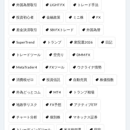
外国為替取引
LIGHT FX
トレード手法
投資初心者
金融政策
ミニ株
FX
差金決済取引
SBI FXトレード
外国為替
SuperTrend
トランプ
衆院選2026
日記
トレードツール
空売り
DMM FX
MetaTrader4
FXツール
ウクライナ情勢
消費税ゼロ
投資信託
自動売買
株価指数
外為どっとコム
MT4
トランプ相場
地政学リスク
FX予想
アクティブETF
チャート分析
個別株
マネックス証券
トレーディングツール
米大統領選
円安