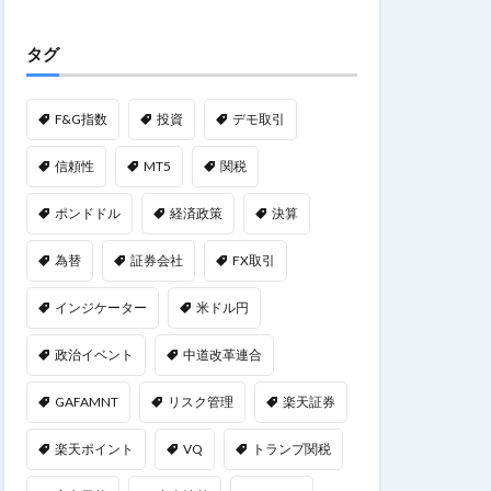
タグ
F&G指数
投資
デモ取引
信頼性
MT5
関税
ポンドドル
経済政策
決算
為替
証券会社
FX取引
インジケーター
米ドル円
政治イベント
中道改革連合
GAFAMNT
リスク管理
楽天証券
楽天ポイント
VQ
トランプ関税