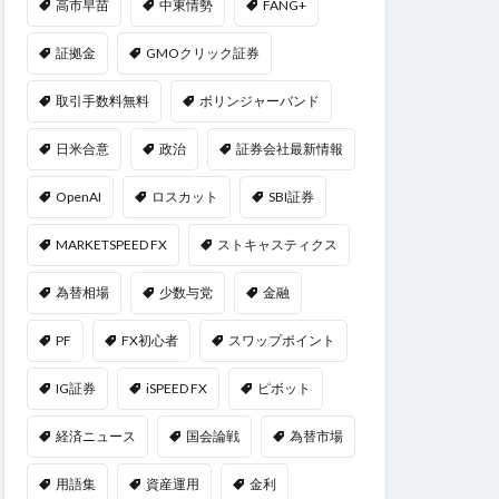
高市早苗
中東情勢
FANG+
証拠金
GMOクリック証券
取引手数料無料
ボリンジャーバンド
日米合意
政治
証券会社最新情報
OpenAI
ロスカット
SBI証券
MARKETSPEED FX
ストキャスティクス
為替相場
少数与党
金融
PF
FX初心者
スワップポイント
IG証券
iSPEED FX
ピボット
経済ニュース
国会論戦
為替市場
用語集
資産運用
金利