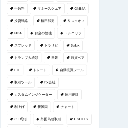
手数料
マネースクエア
GMMA
投資戦略
植田和男
リスクオフ
NISA
お金の勉強
トルコリラ
スプレッド
トラリピ
Saikix
トランプ大統領
日銀
通貨ペア
ETF
トレード
自動売買ツール
取引ツール
FX会社
カスタムインジケーター
雇用統計
利上げ
新興国
チャート
CFD取引
外国為替取引
LIGHT FX