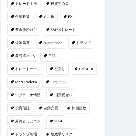
トレード手法
投資初心者
金融政策
ミニ株
FX
差金決済取引
SBI FXトレード
外国為替
SuperTrend
トランプ
衆院選2026
日記
トレードツール
空売り
DMM FX
MetaTrader4
FXツール
ウクライナ情勢
消費税ゼロ
投資信託
自動売買
株価指数
外為どっとコム
MT4
トランプ相場
地政学リスク